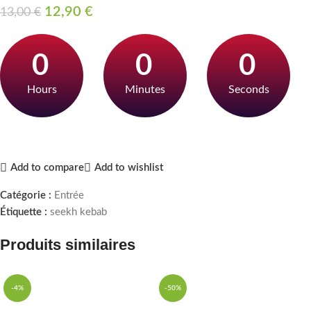
12,90
€
13,00
€
0
0
0
Hours
Minutes
Seconds
Add to compare
Add to wishlist
Catégorie :
Entrée
Étiquette :
seekh kebab
Produits similaires
-4%
-50%